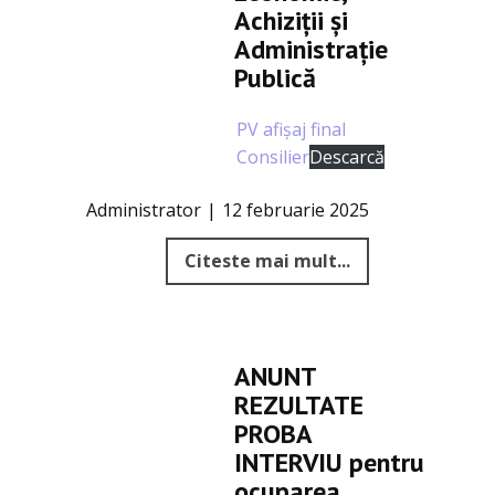
Achiziții și
Administrație
Publică
PV afișaj final
Consilier
Descarcă
Administrator
12 februarie 2025
Citeste mai mult...
ANUNT
REZULTATE
PROBA
INTERVIU pentru
ocuparea