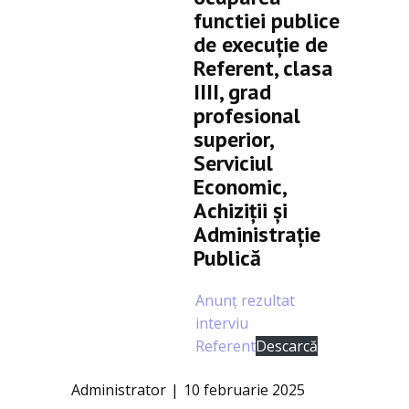
functiei publice
de execuție de
Referent, clasa
IIII, grad
profesional
superior,
Serviciul
Economic,
Achiziții și
Administrație
Publică
Anunț rezultat
interviu
Referent
Descarcă
Administrator
10 februarie 2025