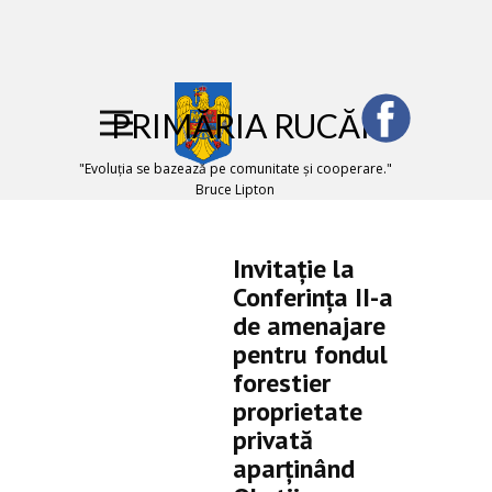
PRIMĂRIA RUCĂR
"Evoluţia se bazează pe comunitate şi cooperare."
Bruce Lipton
Invitație la
Conferința II-a
de amenajare
pentru fondul
forestier
proprietate
privată
aparținând